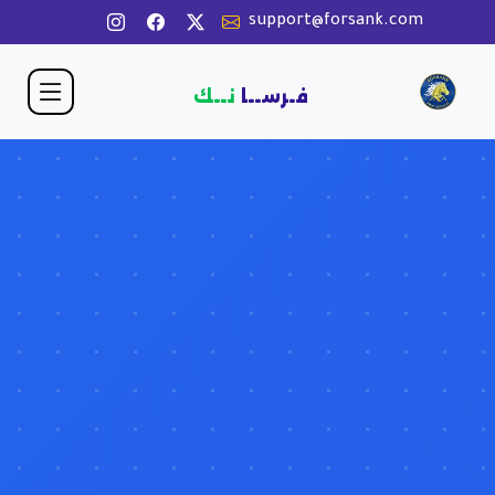
support@forsank.com
فـرســا
نــك