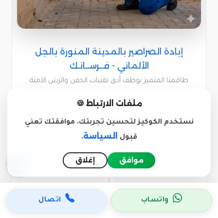
إبادة الصراصير بالمدينة المنورة بالجل
الألماني - فــرســانـك
طاقمنا المتميز يوظف أدق تقنيات الحقن والرش الآمنة
لاستئصال مستعمرات الصراصير المزعجة من جذورها دون
ملفات الارتباط 🍪
أدنى إزعاج لأسرتك.
نستخدم الكوكيز لتحسين تجربتك. موافقتك تعني
السياسة
قبول
.
موافق
إغلاق
واتساب
اتصال