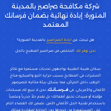
شركة مكافحة صراصير بالمدينة
المنورة: إبادة نهائية بضمان فرسانك
المعتمد
هل تبحث عن
ابادة الصراصير
بالمدينة المنورة؟
نحن نوفر لك
التخ
سكان طيبة الطيبة يواجهون تحديات مستمرة مع تكاثر
الحشرات في المطابخ بسبب حرارة الجو والميكرو-مناخ
الرطب داخل الخزائن، مما يشكل بيئة مثالية للصرصور
فــرســانـك
الألماني والأمريكي. في
، نحن لا نبيع لك مسكنات
مؤقتة أو مبيدات تخنق أطفالك؛ بل نقدم حلاً جذرياً وعلمياً
باستخدام تقنية الجل الألماني الآمن. نضمن لك القضاء التام
على المستعمرة من جذورها دون الحاجة لمغادرة منزلك