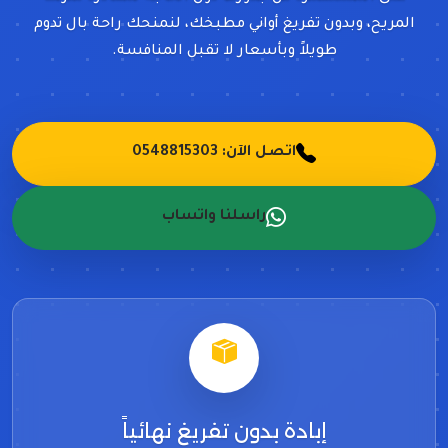
المريح، وبدون تفريغ أواني مطبخك، لنمنحك راحة بال تدوم
طويلاً وبأسعار لا تقبل المنافسة.
اتصل الآن: 0548815303
راسلنا واتساب
إبادة بدون تفريغ نهائياً