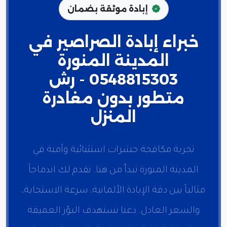
إبادة موثقة بضمان
خبراء إبادة الصراصير في
المدينة المنورة
0548815303 - رش
متطور بدون مغادرة
المنزل
تجربة مكافحة حشرات استثنائية وآمنة في
المدينة المنورة تبدأ من هنا. نقدم لك اندماجاً
مثالياً بين دقة الإبادة الألمانية، سرعة الاستجابة،
والسعر العادل. دعنا نستهدف البؤر العميقة