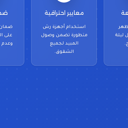
عة
معايير احترافية
ضما
تظهر
استخدام أجهزة رش
ضمان 
 ليلة
متطورة تضمن وصول
على ال
.
المبيد لجميع
وعدم ع
الشقوق.