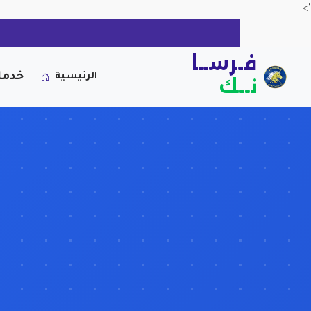
">
فـرســا
خدما
الرئيسية
نــك