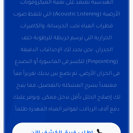
الهندسية تعتمد على تقنية الميكروفونات
الأرضية (Acoustic Listening) التي تلتقط صوت
قطرات المياه تحت الخرسانة، والكاميرات
الحرارية التي ترسم خريطة للرطوبة خلف
الجدران. نحن نحدد لك الإحداثيات الدقيقة
(Pinpointing) للكسر في الماسورة أو التصدع
في الخزان الأرضي، ثم نضع بين يديك تقريراً فنياً
معتمداً يشرح المشكلة بالتفصيل، مما يتيح
لك إصلاح الخلل بأقل تدخل ممكن، ويوفر عليك
دفع آلاف الريالات لفواتير المياه المهدرة ظلماً.