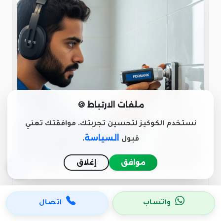
ملفات الارتباط 🍪
نستخدم الكوكيز لتحسين تجربتك. موافقتك تعني
السياسة
قبول
.
موافق
إغلاق
كشف تسربات المياه إلكترونياً بـ الظهران -
واتساب
اتصال
فــرســانـك