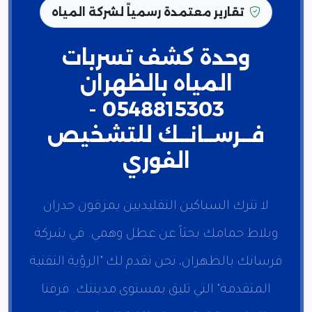
تقارير معتمدة رسمياً لشركة المياه
وحدة كشف تسربات
المياه بالظهران
0548815303 -
فــرســانــك للتشخيص
الفوري
لا تترك السباكين التقليديين يمزقون جدران
وبلاط حمامك بحثاً عن عطل وهمي. في شركة
فرسانك بالظهران، نحن نقدم لك "الرؤية التقنية
المتقدمة" التي تليق بمستوى مدينتك. فرقنا