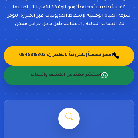
الخرسانة والرخام. نحدد نقطة التسريب بدقة مليمترية، ونصدر
"تقريراً هندسياً معتمداً" وهو الوثيقة الأهم التي تطلبها
شركة المياه الوطنية لإسقاط المديونيات غير المبررة، لنوفر
لك الحماية المالية والإنشائية بأقل تدخل جراحي ممكن.
احجز فحصاً إلكترونياً بالظهران: 0548815303
استشر مهندس الكشف واتساب