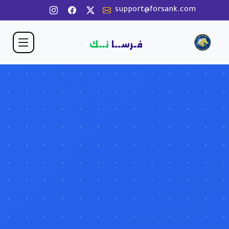
support@forsank.com
فـرســا
نــك