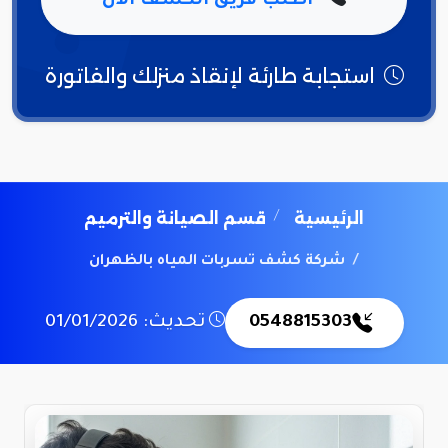
اطلب فريق الكشف الآن
استجابة طارئة لإنقاذ منزلك والفاتورة
الرئيسية
قسم الصيانة والترميم
شركة كشف تسربات المياه بالظهران
0548815303
تحديث: 01/01/2026