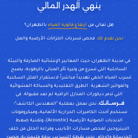
هل تعاني من
ارتفاع فاتورة المياه
بالظهران؟
نحن نقدم لك
فحص تسربات الخزانات الأرضية والعلوية
بالنيترو
في مدينة الظهران، حيث المعايير الإنشائية الصارمة والبيئة
الساحلية التي تسرع من وتيرة تأثر المباني بالرطوبة، يصبح
تسرب المياه الخفي تهديداً مباشراً لاستقرار الفلل السكنية
والفواتير الشهرية. الطرق التقليدية والسباكة العشوائية
التي تدمر ديكورات المنازل الراقية لم تعد مقبولة. في
فــرســانـك
، نحن نعمل بعقلية "المهندس الكاشف"؛
نستخدم أحدث الكاميرات الحرارية الألمانية، وميكروفونات
الذبذبات الصوتية الأرضية (Acoustic)، وتقنية ضغط
النيتروجين لفحص مسارات الأنابيب وقراءة الخلل من خلف