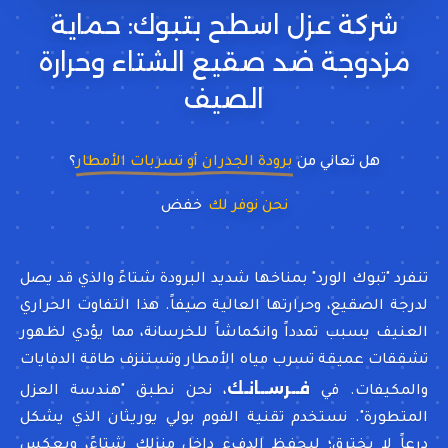
شركة عزل اسطح بتبوك: حماية
مزدوجة ضد صقيع الشتاء وحرارة
الصيف
هل تعاني من
برودة الجدران أو تسربات الأمطار
؟
نحن نوفر لك
عزل خزا
تنفرد "تبوك الورد" بمناخها شديد البرودة شتاءً والذي قد يصل
لدرجة الصقيع، وحرارتها العالية صيفاً. هذا التفاوت الحراري
العنيف يسبب تمدداً وانكماشاً للخرسانة، مما يؤدي لظهور
تشققات عميقة تسرب مياه الأمطار وتستنزف طاقة الدفايات
فــرســانـك
والمكيفات. في
، نحن نطبق "هندسة العزل
المتطورة". نستخدم تقنية الفوم بولي يوريثان الذي يشكل
درعاً لا يخترق؛ ليحفظ الدفء داخل منزلك شتاءً، ويعكس