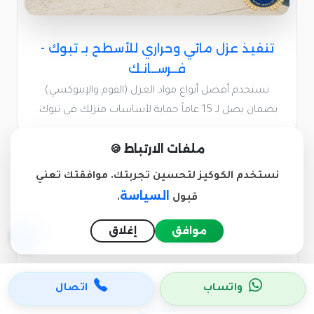
تنفيذ عزل مائي وحراري للأسطح بـ تبوك -
فــرســانـك
نستخدم أفضل أنواع مواد العزل (الفوم والإيبوكسي)
بضمان يصل لـ 15 عاماً حماية لأساسات منزلك في تبوك.
ملفات الارتباط 🍪
نستخدم الكوكيز لتحسين تجربتك. موافقتك تعني
السياسة
قبول
.
موافق
إغلاق
نصيحة لوجه الله قبل اختيار شركة
واتساب
اتصال
النقل