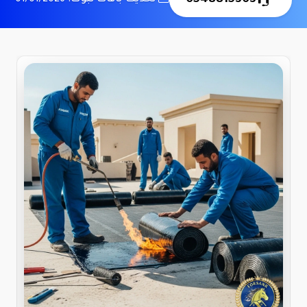
0548815303