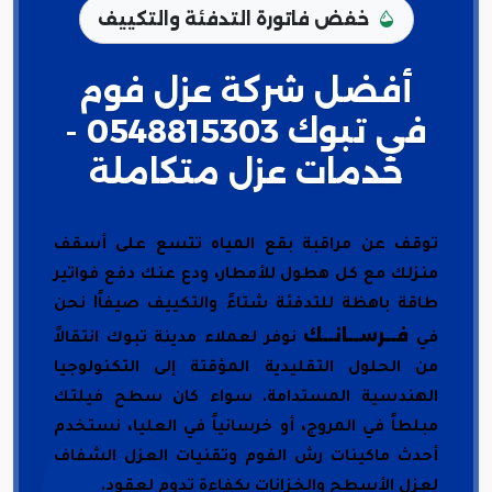
خفض فاتورة التدفئة والتكييف
أفضل شركة عزل فوم
في تبوك 0548815303 -
خدمات عزل متكاملة
توقف عن مراقبة بقع المياه تتسع على أسقف
منزلك مع كل هطول للأمطار، ودع عنك دفع فواتير
طاقة باهظة للتدفئة شتاءً والتكييف صيفاً! نحن
فــرســانــك
في
نوفر لعملاء مدينة تبوك انتقالاً
من الحلول التقليدية المؤقتة إلى التكنولوجيا
الهندسية المستدامة. سواء كان سطح فيلتك
مبلطاً في المروج، أو خرسانياً في العليا، نستخدم
أحدث ماكينات رش الفوم وتقنيات العزل الشفاف
لعزل الأسطح والخزانات بكفاءة تدوم لعقود.