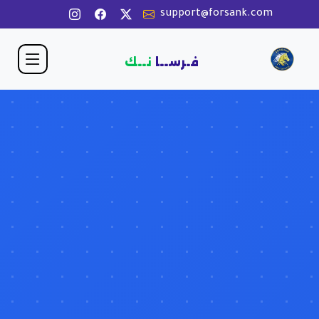
support@forsank.com
فـرســا
نــك