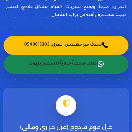
الحرارة صيفاً، ويمنع تسربات المياه بشكل قاطع، لتنعم
ببيئة مستقرة وآمنة في بوابة الشمال.
تحدث مع مهندس العزل: 0548815303
اطلب فحصاً حرارياً للسطح بتبوك
عزل فوم مزدوج (عزل حراري ومائي)