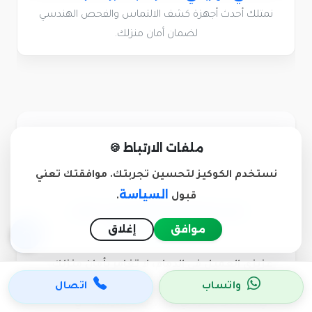
نمتلك أحدث أجهزة كشف الالتماس والفحص الهندسي
لضمان أمان منزلك.
ملفات الارتباط 🍪
نستخدم الكوكيز لتحسين تجربتك. موافقتك تعني
السياسة
قبول
.
نصيحة لوجه الله قبل طلب
كهربائي منازل
موافق
إغلاق
عزيزي العميل في الدمام، لا تغامر بأمان منزلك
مع كهربائي مبتدئ أو شركات وهمية قد تتسبب
واتساب
اتصال
في التماس كهربائي أو حريق لا قدر الله. في