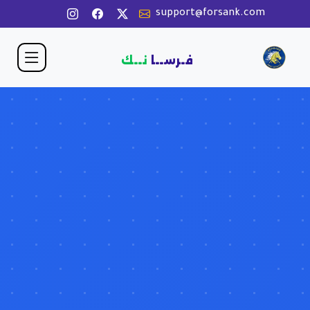
support@forsank.com
فـرســا
نــك