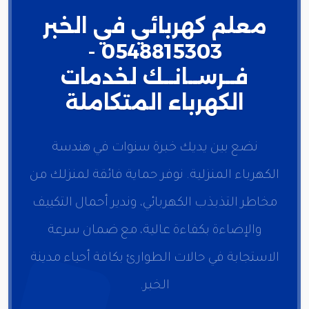
معلم كهربائي في الخبر
0548815303 -
فــرســانــك لخدمات
الكهرباء المتكاملة
نضع بين يديك خبرة سنوات في هندسة
الكهرباء المنزلية. نوفر حماية فائقة لمنزلك من
مخاطر التذبذب الكهربائي، وندير أحمال التكييف
والإضاءة بكفاءة عالية، مع ضمان سرعة
الاستجابة في حالات الطوارئ بكافة أحياء مدينة
الخبر.