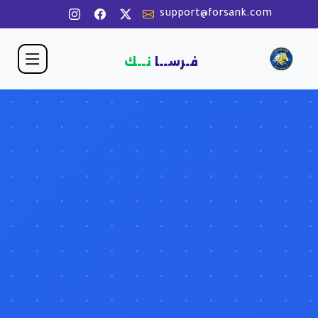
support@forsank.com
فـرســا
نــك