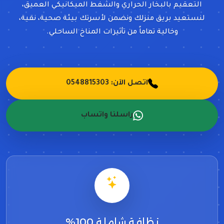
التعقيم بالبخار الحراري والشفط الميكانيكي العميق،
لنستعيد بريق منزلك ونضمن لأسرتك بيئة صحية، نقية،
وخالية تماماً من تأثيرات المناخ الساحلي.
اتصل الآن: 0548815303
راسلنا واتساب
نظافة شاملة 100%