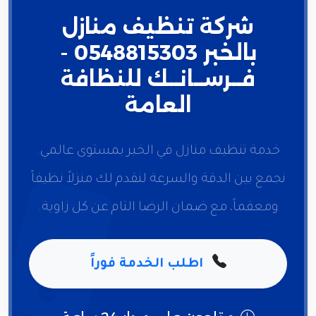
شركة تنظيف منازل
بالخبر 0548815303 -
فــرســانــك للنظافة
العامة
خدمة تنظيف منازل في الخبر بمستوى عالمي.
نجمع بين الدقة والسرعة لنقدم لك منزلاً نظيفاً
ومعقماً، مع ضمان الرضا التام عن كل زاوية.
اطلب الخدمة فوراً