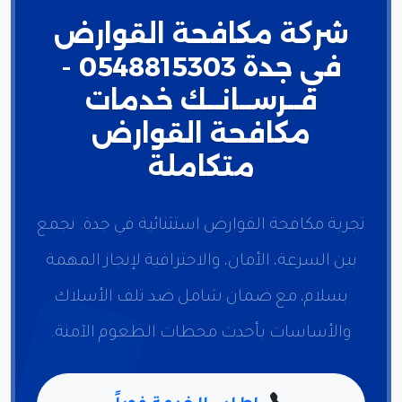
شركة مكافحة القوارض
في جدة 0548815303 -
فــرســانــك خدمات
مكافحة القوارض
متكاملة
تجربة مكافحة القوارض استثنائية في جدة. نجمع
بين السرعة، الأمان، والاحترافية لإنجاز المهمة
بسلام، مع ضمان شامل ضد تلف الأسلاك
والأساسات بأحدث محطات الطعوم الآمنة.