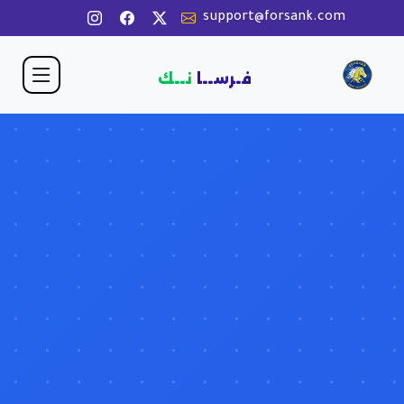
support@forsank.com
فـرســا
نــك