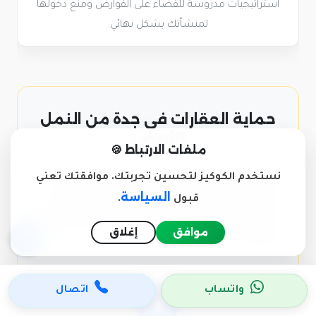
استراتيجيات مدروسة للقضاء على القوارض ومنع دخولها
لمنشأتك بشكل نهائي.
حماية العقارات في جدة من النمل
الأبيض
ملفات الارتباط 🍪
نستخدم الكوكيز لتحسين تجربتك. موافقتك تعني
رطوبة جدة قد تسرع من تضرر الأخشاب. نقدم
السياسة
قبول
.
خدمة وقائية شاملة ضد النمل الأبيض (الأرضة)
للمباني الجديدة والقائمة لضمان سلامة الموقع
موافق
إغلاق
والأبواب.
واتساب
اتصال