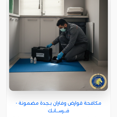
مكافحة قوارض وفئران بـجدة مضمونة -
فــرســانـك