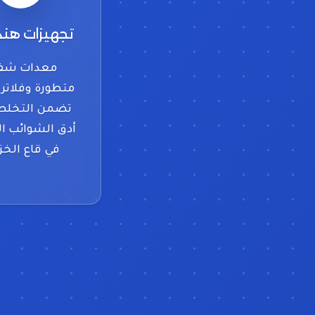
تجهيزات هن
معدات شف
متطورة وفلاتر 
تضمن التخل
أدق الشوائب ال
في قاع الخز