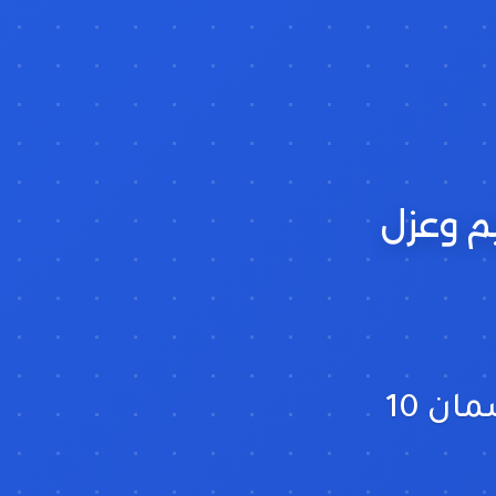
م وعزل
ام