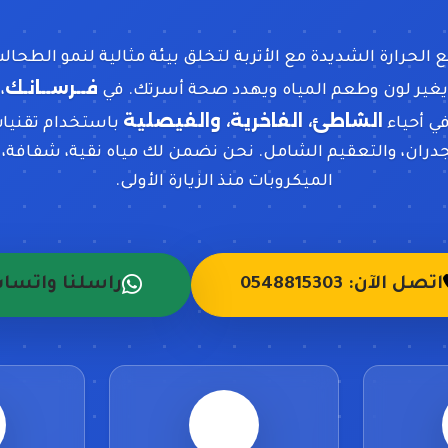
ع الحرارة الشديدة مع الأتربة لتخلق بيئة مثالية لنمو الطحا
فــرســانـك
 يغير لون وطعم المياه ويهدد صحة أسرتك. في
،
الشاطئ، الفاخرية، والفيصلية
ي أحياء
باستخدام تقنيا
جدران، والتعقيم الشامل. نحن نضمن لك مياه نقية، شفافة، وخ
الميكروبات منذ الزيارة الأولى.
اتصل الآن: 0548815303
راسلنا واتسا