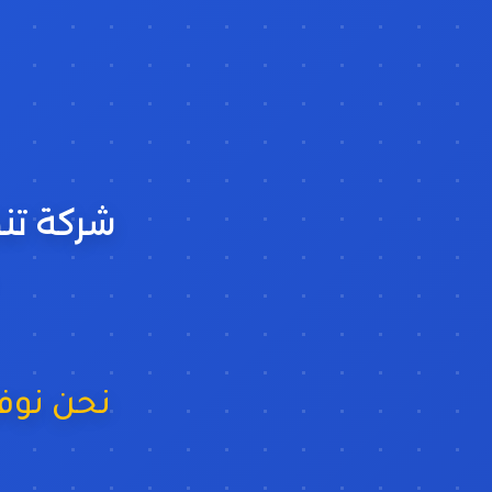
شركة تن
نح