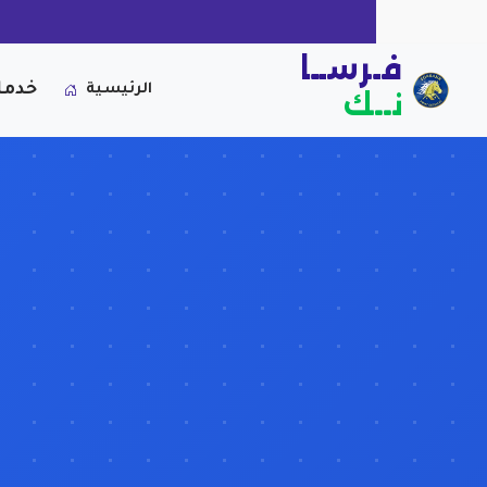
فـرســا
خدما
الرئيسية
نــك