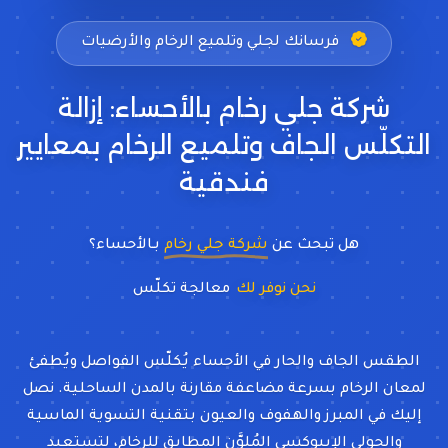
فرسانك لجلي وتلميع الرخام والأرضيات
شركة جلي رخام بالأحساء: إزالة
التكلّس الجاف وتلميع الرخام بمعايير
فندقية
هل تبحث عن
شركة جلي رخام
بـالأحساء؟
نحن نوفر لك
معالجة تكلّس الرخام
الطقس الجاف والحار في الأحساء يُكلّس الفواصل ويُطفئ
لمعان الرخام بسرعة مضاعفة مقارنة بالمدن الساحلية. نصل
إليك في المبرز والهفوف والعيون بتقنية التسوية الماسية
والجولي الإيبوكسي المُلوَّن المطابق للرخام، لتستعيد