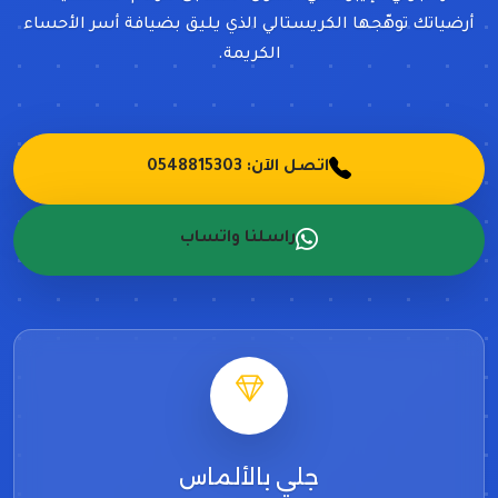
أرضياتك توهّجها الكريستالي الذي يليق بضيافة أسر الأحساء
الكريمة.
اتصل الآن: 0548815303
راسلنا واتساب
جلي بالألماس