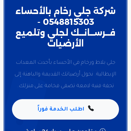
شركة جلي رخام بالأحساء
0548815303 -
فــرســانــك لجلي وتلميع
الأرضيات
جلي بلاط ورخام في الأحساء بأحدث المعدات
الإيطالية. نحول أرضياتك القديمة والباهتة إلى
تحفة فنية لامعة تضفي فخامة على منزلك.
اطلب الخدمة فوراً