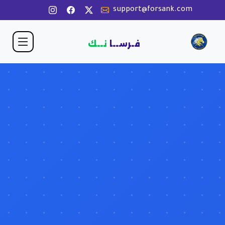
support@forsank.com
فـرســا
نــك