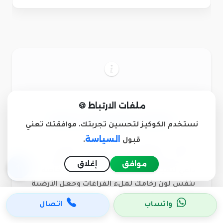
ملفات الارتباط 🍪
معالجة شروخ وتكسر الرخام
نستخدم الكوكيز لتحسين تجربتك. موافقتك تعني
السياسة
قبول
.
الأرضيات القديمة في الأحساء قد تعاني من
تكسر في الفواصل او حفر صغيرة. لا تقلق، لا
موافق
إغلاق
داعي لتغيير البلاط! نمتلك مواد "جولي" خاصة
بنفس لون رخامك لملء الفراغات وجعل الأرضية
سطحاً واحداً مستوياً.
واتساب
اتصال