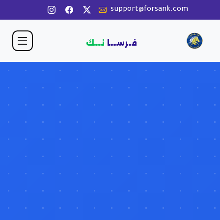
support@forsank.com
فـرســا
نــك