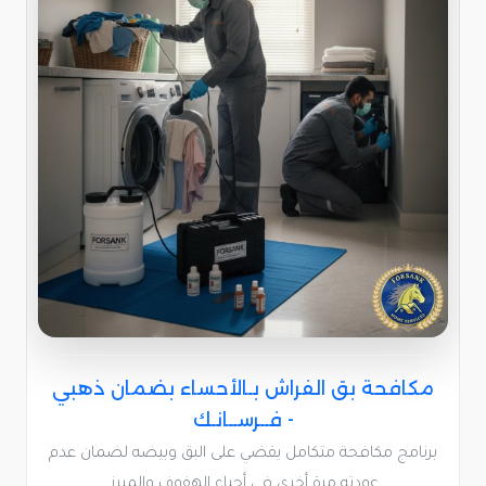
مكافحة بق الفراش بـالأحساء بضمان ذهبي
- فــرســانـك
برنامج مكافحة متكامل يقضي على البق وبيضه لضمان عدم
عودته مرة أخرى في أحياء الهفوف والمبرز.