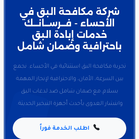
شركة مكافحة البق في
الأحساء - فــرســانــك
خدمات إبادة البق
باحترافية وضمان شامل
تجربة مكافحة البق استثنائية في الأحساء. نجمع
بين السرعة، الأمان، والاحترافية لإنجاز المهمة
بسلام، مع ضمان شامل ضد لدغات البق
وانتشار العدوى بأحدث أجهزة التبخير الحديثة.
اطلب الخدمة فوراً