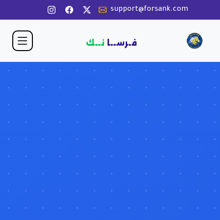
support@forsank.com
فـرســا
نــك