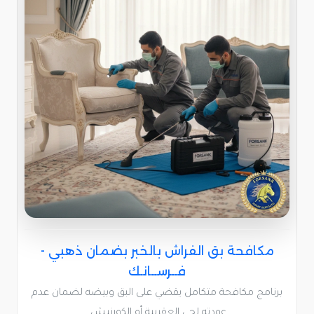
مكافحة بق الفراش بالخبر بضمان ذهبي -
فــرســانـك
برنامج مكافحة متكامل يقضي على البق وبيضه لضمان عدم
عودته لحي العقربية أو الكورنيش.