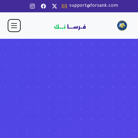
support@forsank.com
فـرســا
نــك