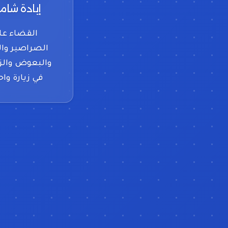
إبادة شام
القضاء عل
الصراصير وا
والبعوض والز
في زيارة واح