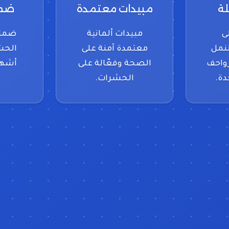
لة
مبيدات معتمدة
ضما
ى
مبيدات ألمانية
ضمان
لنمل
معتمدة آمنة على
واحف
الصحة وفعّالة على
أشهر
دة.
الحشرات.