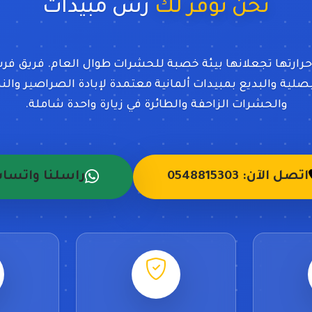
نحن نوفر لك
رش
حرارتها تجعلانها بيئة خصبة للحشرات طوال العام. فريق ف
لية والبديع بمبيدات ألمانية معتمدة لإبادة الصراصير وا
والحشرات الزاحفة والطائرة في زيارة واحدة شاملة.
اتصل الآن: 0548815303
راسلنا واتسا