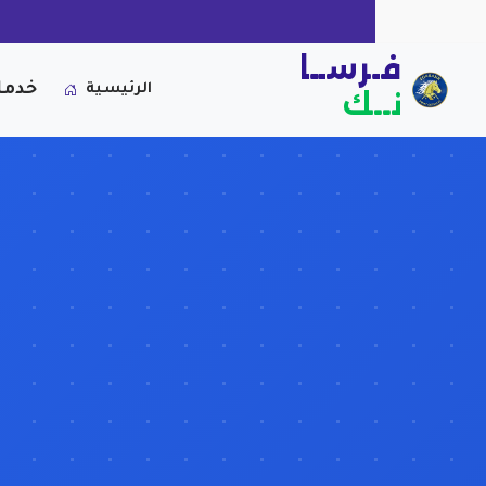
فـرســا
خدما
الرئيسية
نــك