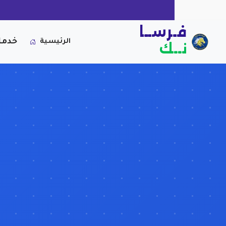
فـرســا
خدما
الرئيسية
نــك