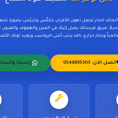
الجاف الحار تجعل دهون الأفران تتكلّس وتتيبّس بصورة تجعل
تحيلاً. فريق فرسانك يصل إليك في المبرز والهفوف والعيون بمو
لمياً وبخار حراري نافذ يذيب أعتى الرواسب ويعيد لونك الأصل
اتصل الآن: 0548815303
راسلنا واتسا