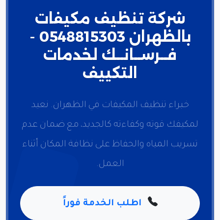
شركة تنظيف مكيفات
بالظهران 0548815303 -
فــرســانــك لخدمات
التكييف
خبراء تنظيف المكيفات في الظهران. نعيد
لمكيفك قوته وكفاءته كالجديد، مع ضمان عدم
تسريب المياه والحفاظ على نظافة المكان أثناء
العمل.
اطلب الخدمة فوراً