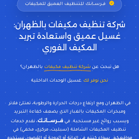
فــرســانـك للتنظيف العميق للمكيفات
شركة تنظيف مكيفات بالظهران:
غسيل عميق واستعادة تبريد
المكيف الفوري
هل تبحث عن
شركة تنظيف مكيفات
بالظهران؟
نحن نوفر لك
غسيل الوحدات الداخلية لمنع التسري
في الظهران ومع ارتفاع درجات الحرارة والرطوبة، تمتلئ فلاتر
ومبخرات المكيفات بالغبار الذي يضعف كفاءة التبريد
فــرســانـك
ويسبب روائح غير مستحبة. في
، نقدم خدمات
تنظيف المكيفات الشاملة (سبليت، مركزي، مخفي) في
مواقعكم. سواء كنتم في الدانة أو الدوحة أو القصور، نستخدم