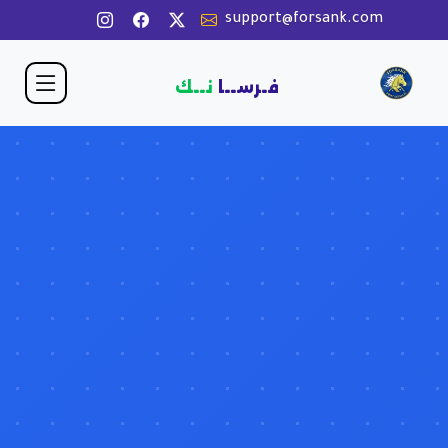
support@forsank.com
فـرســا
نــك