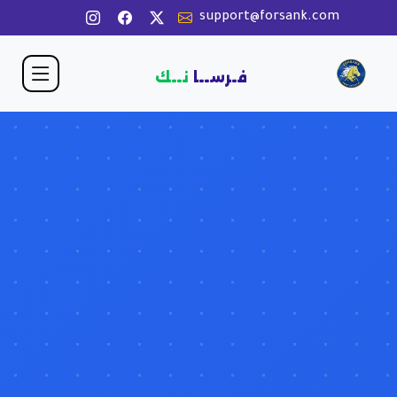
support@forsank.com
فـرســا
نــك