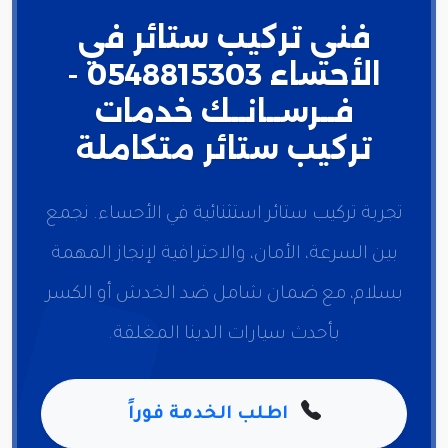
فني تركيب ستائر في
الأحساء 0548815303 -
فــرســانــك خدمات
تركيب ستائر متكاملة
تجربة تركيب ستائر استثنائية في الأحساء. نجمع
بين السرعة، الأمان، والاحترافية لإنجاز المهمة
بسلام، مع ضمان شامل ضد الخدش أو الكسر
بأحدث سيارات الدينا المغلقة.
اطلب الخدمة فوراً