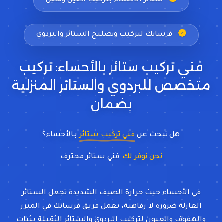
ستائر الأحساء بتركيب أصيل ومتين
فرسانك لتركيب وتصليح الستائر والبردوي
فني تركيب ستائر بالأحساء: تركيب
متخصص للبردوي والستائر المنزلية
بضمان
هل تبحث عن
فني تركيب ستائر
بـالأحساء؟
نحن نوفر لك
فني ستائر م
في الأحساء حيث حرارة الصيف الشديدة تجعل الستائر
العازلة ضرورة لا رفاهية، يعمل فريق فرسانك في المبرز
والهفوف والعيون لتركيب البردوي والستائر الثقيلة بثبات