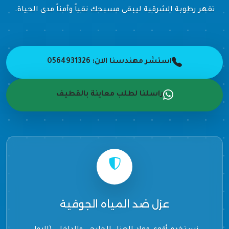
تقهر رطوبة الشرقية ليبقى مسبحك نقياً وآمناً مدى الحياة.
استشر مهندسنا الآن: 0564931326
راسلنا لطلب معاينة بالقطيف
عزل ضد المياه الجوفية