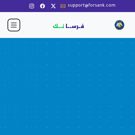
support@forsank.com
فـرســا
نــك