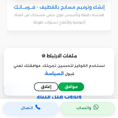
إنشاء وترميم مسابح بالقطيف - فــرســانـك
هندسة دقيقة وتأسيس قوي يحمي مسبحك من المياه
الجوفية والأملاح لسنوات طويلة.
ملفات الارتباط 🍪
نستخدم الكوكيز لتحسين تجربتك. موافقتك تعني
السياسة
قبول
.
موافق
إغلاق
نصيحة لوجه الله لأهالي القطيف
وتاروت قبل البناء
واتساب
اتصال
عزيزي العميل، القطيف تعوم على بحر من المياه
الجوفية والتربة الزراعية اللينة. بناء المسبح هنا