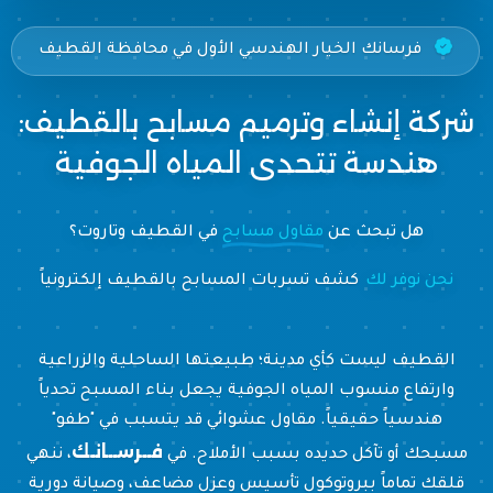
فرسانك الخيار الهندسي الأول في محافظة القطيف
شركة إنشاء وترميم مسابح بالقطيف:
هندسة تتحدى المياه الجوفية
هل تبحث عن
مقاول مسابح
في القطيف وتاروت؟
نحن نوفر لك
كشف تسربات المسابح بالقط
القطيف ليست كأي مدينة؛ طبيعتها الساحلية والزراعية
وارتفاع منسوب المياه الجوفية يجعل بناء المسبح تحدياً
هندسياً حقيقياً. مقاول عشوائي قد يتسبب في "طفو"
فــرســانـك
مسبحك أو تآكل حديده بسبب الأملاح. في
، ننهي
قلقك تماماً ببروتوكول تأسيس وعزل مضاعف، وصيانة دورية