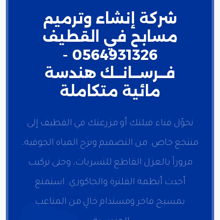
شركة إنشاء وترميم
مسابح في القطيف
0564931326 -
فــرســانــك هندسة
مائية متكاملة
نحوّل فناء فيلتك أو مزرعتك في القطيف إلى
منتجع خاص. من التصميم ونزح المياه الجوفية،
مروراً بالعزل القاطع للتسربات، وحتى تركيب
أحدث أنظمة الفلترة والجاكوزي. استمتع
بمسبح فاخر ومستدام خالٍ من المتاعب