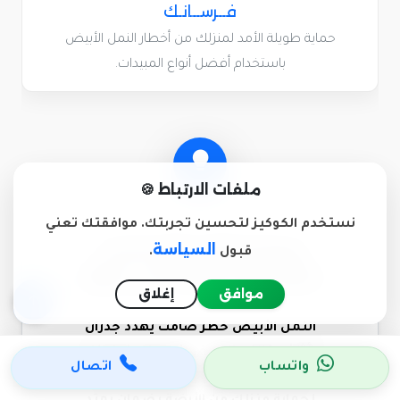
فــرســانـك
حماية طويلة الأمد لمنزلك من أخطار النمل الأبيض
باستخدام أفضل أنواع المبيدات.
ملفات الارتباط 🍪
نستخدم الكوكيز لتحسين تجربتك. موافقتك تعني
صمام أمان لأساسات
السياسة
قبول
.
منزلك ضد الرمة في تبوك
موافق
إغلاق
النمل الأبيض خطر صامت يهدد جدران
وأثاث منزلك. نحن في فرسانك نوفر لك
واتساب
اتصال
أقوى أنظمة الحقن والوقاية في تبوك