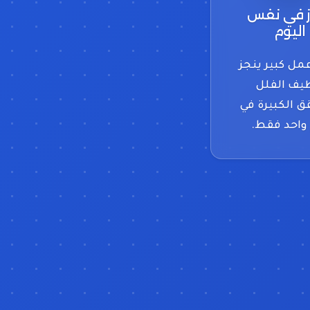
ز في نفس
اليوم
مل كبير ينجز
يف الفلل
 الكبيرة في
واحد فقط.