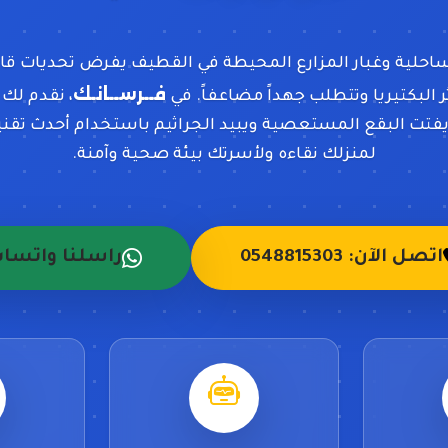
ساحلية وغبار المزارع المحيطة في القطيف يفرض تحديات ق
فــرســانـك
ر البكتيريا وتتطلب جهداً مضاعفاً. في
، نقدم لك
فتت البقع المستعصية ويبيد الجراثيم باستخدام أحدث تقنيات
لمنزلك نقاءه ولأسرتك بيئة صحية وآمنة.
اتصل الآن: 0548815303
راسلنا واتسا