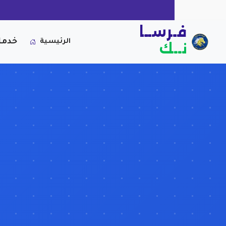
فـرســا
خدما
الرئيسية
نــك