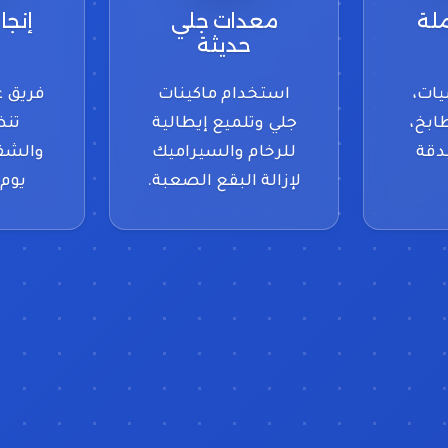
لة
معدات جلي
إنجا
حديثة
يات،
استخدام ماكينات
فريق ع
ابخ،
جلي وتلميع إيطالية
تنظ
دقة
للرخام والسيراميك
والشقق
لإزالة البقع الصعبة.
يوم 