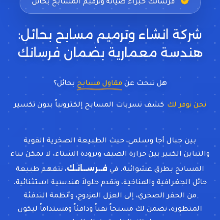
فرسانك خبراء صيانة وترميم المسابح بحائل
شركة انشاء وترميم مسابح بحائل:
هندسة معمارية بضمان فرسانك
هل تبحث عن
مقاول مسابح
بحائل؟
نحن نوفر لك
كشف تسربات المسابح إلكترونياً بدو
بين جبال أجا وسلمى، حيث الطبيعة الصخرية القوية
والتباين الكبير بين حرارة الصيف وبرودة الشتاء، لا يمكن بناء
فــرســانـك
المسابح بطرق عشوائية. في
، نتفهم طبيعة
حائل الجغرافية والمناخية، ونقدم حلولاً هندسية استثنائية.
من الحفر الصخري، إلى العزل المزدوج، وأنظمة التدفئة
المتطورة، نضمن لك مسبحاً نقياً ودافئاً ومستداماً ليكون