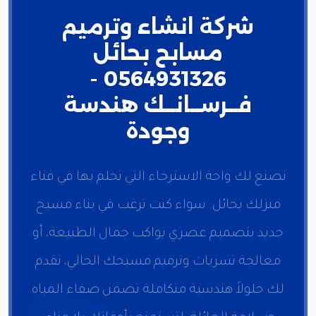
شركة انشاء وترميم
مسابح بحائل
0564931326 -
فــرســانــك هندسة
وجودة
نصنع لك واحة الاسترخاء التي تحلم بها في فناء
منزلك بحائل. سواء كنت ترغب في بناء مسبح
جديد بتصميم عصري يواكب جمال الطبيعة، أو
معالجة تسربات وترميم مسبحك الحالي، نقدم
لك حلولاً هندسية متكاملة تضمن صفاء المياه