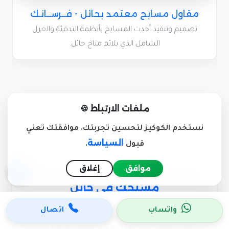
مقاول مسابح معتمد بحائل - فــرســانـك
تصميم وتنفيذ أحدث المسابح بأنظمة التدفئة والعزل
الشامل الذي يلائم مناخ حائل.
ملفات الارتباط 🍪
نستخدم الكوكيز لتحسين تجربتك. موافقتك تعني
السياسة
قبول
.
موافق
إغلاق
نصيحة هندسية قبل بناء أو ترميم
مسبحك في حائل
واتساب
اتصال
عزيزي العميل في حائل، الفروقات الشاسعة في
درجات الحرارة بين ليل الشتاء القارس ونهار