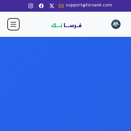
support@forsank.com
فـرســا
نــك