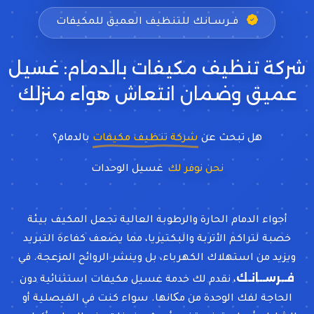
فــرســانـك للتنظيف العميق للمكيفات
شركة تنظيف مكيفات بالدمام: غسيل
عميق وضمان انتعاش هواء منزلك
هل تبحث عن
شركة تنظيف مكيفات
بالدمام؟
نحن نوفر لك
غسيل الوحدات الداخلية وال
أجواء الدمام الحارة والرطوبة العالية تجعل المكيف بيئة
خصبة لتراكم الأتربة والبكتيريا، مما يضعف كفاءة التبريد
ويزيد من استهلاك الكهرباء، بل وينشر الروائح المزعجة. في
فــرســانـك
، نقدم لك خدمة غسيل مكيفات استثنائية دون
الحاجة لفك الوحدة من مکانها. سواء كنت في الفيصلية أو