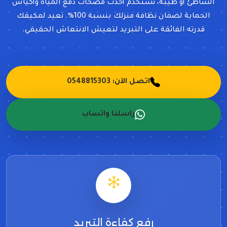
الشاطئ أو طيبة، نستخدم أحدث مضخات دفع المياه وأكياس
الحماية لضمان نظافة منزلك بنسبة 100%. نعيد لمكيفك
قدرته الفائقة على التبريد لتعيش الانتعاش الحقيقي.
اتصل الآن: 0548815303
راسلنا واتساب
رفع كفاءة التبريد