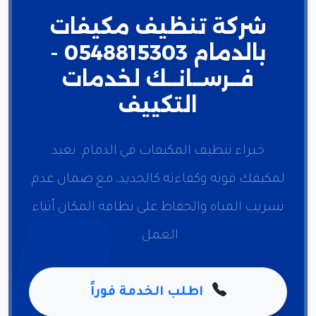
شركة تنظيف مكيفات
بالدمام 0548815303 -
فــرســانــك لخدمات
التكييف
خبراء تنظيف المكيفات في الدمام. نعيد
لمكيفك قوته وكفاءته كالجديد، مع ضمان عدم
تسريب المياه والحفاظ على نظافة المكان أثناء
العمل.
اطلب الخدمة فوراً