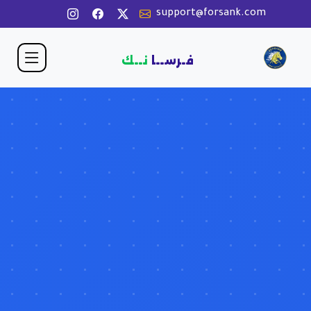
support@forsank.com
فـرســا
نــك