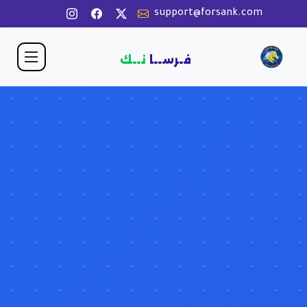
support@forsank.com
فـرســا
نــك