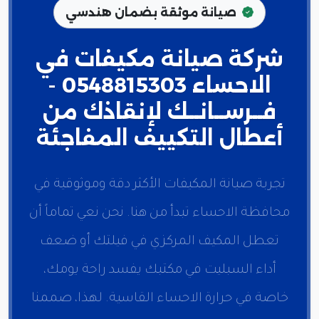
صيانة موثقة بضمان هندسي
شركة صيانة مكيفات في
الاحساء 0548815303 -
فــرســانــك لإنقاذك من
أعطال التكييف المفاجئة
تجربة صيانة المكيفات الأكثر دقة وموثوقية في
محافظة الاحساء تبدأ من هنا. نحن نعي تماماً أن
تعطل المكيف المركزي في فيلتك أو ضعف
أداء السبليت في مكتبك يفسد راحة يومك،
خاصة في حرارة الاحساء القاسية. لهذا، صممنا