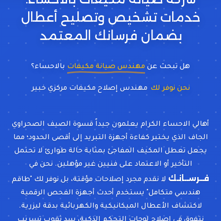
خدمات تشخيص وتصليح أعطال
بضمان فرسانك المعتمد
هل تبحث عن
مهندس صيانة مكيفات
بالاحساء؟
نحن نوفر لك
مهندس
أهالي الاحساء الكرام يعلمون جيداً قسوة الصيف الصحراوي
الجاف الذي يختبر كفاءة أجهزة التبريد إلى أقصى الحدود؛ مما
يجعل تعطل المكيف المفاجئ بمثابة حالة طوارئ لا تحتمل
التأخير أو الاعتماد على فنيين غير مؤهلين. نحن في
فــرســانـك
لا نقدم مجرد إصلاحات مؤقتة، بل نوفر لك "طاقم
هندسي متكامل" يستخدم أحدث أجهزة الفحص الرقمية
لاكتشاف الأعطال الميكانيكية والكهربائية بدقة ليزرية.
نتفوق في إصلاح لوحات التحكم الذكية، سد ثقوب تسريب