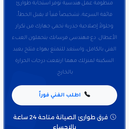
منظومة عمل هندسية توفر استجابة طوارئ
فائقة السرعة، تشخيصاً فنياً لا يقبل الخطأ،
وحلولاً إصلاحية جذرية تحمي جهازك من تكرار
الأعطال. دع مهندسي فرسانك يتحملون العبء
الفني بالكامل، واستعد للتمتع بهواء مثلج يعيد
السكينة لمنزلك مهما ارتفعت درجات الحرارة
بالخارج.
اطلب الفني فوراً
فرق طوارئ الصيانة متاحة 24 ساعة
بالاحساء