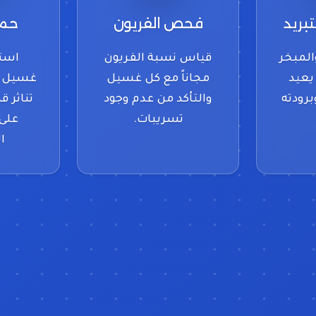
تبريد
فحص الفريون
حما
المبخر
قياس نسبة الفريون
است
Evapora) يعيد
مجاناً مع كل غسيل
غسيل 
رودته
والتأكد من عدم وجود
تناثر ق
تسريبات.
على 
ا