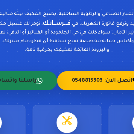
غبار الصناعي والرطوبة الساحلية، يصبح المكيف بيئة مثالية 
فــرســانـك
 وترفع فاتورة الكهرباء. في
، نوفر لك غسيل مك
ير الأمان. سواء كنت في حي الجلمودة أو الفناتير أو الدفي،
أكياس حماية مخصصة تمنع تساقط أي قطرة ماء بمنزلك. نع
والبرودة الفائقة لمكيفك بحرفية تامة.
اتصل الآن: 0548815303
راسلنا واتسا