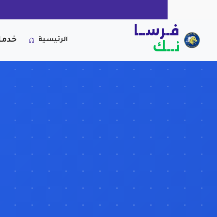
فـرســا
خدما
الرئيسية
نــك