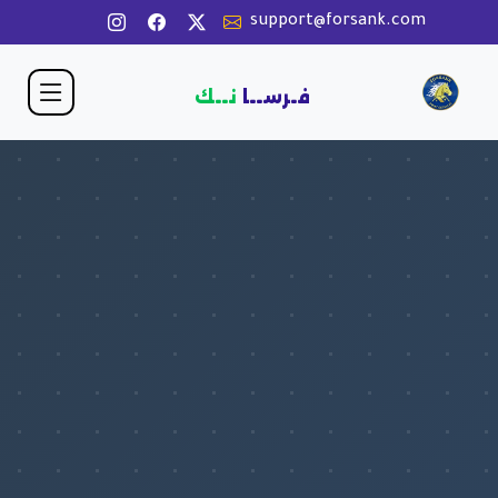
support@forsank.com
فـرســا
نــك