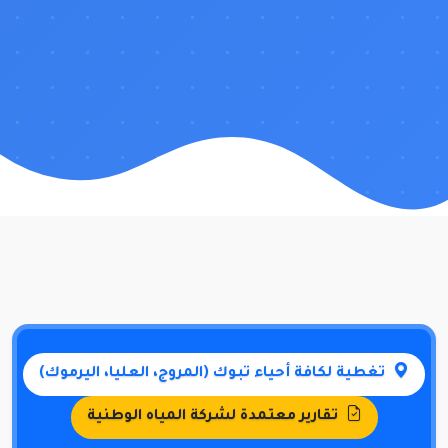
تغطية لكافة أحياء تبوك (المروج، العليا، اليرموك)
تقارير معتمدة لشركة المياه الوطنية