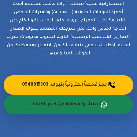
استخباراتية تقنية" تتطلب أدوات فائقة. نستخدم أحدث
أجهزة الموجات الصوتية (Acoustic) وكاميرات الفحص
بالأشعة تحت الحمراء لنرى ما خلف الخرسانة والرخام دون
الحاجة لخدش واحد. نحن شريكك المعتمد بتبوك لإصدار
"التقارير الهندسية الرسمية" اللازمة لتسوية مديونيات شركة
المياه الوطنية، لنحمي بنية منزلك من الانهيار ومحفظتك من
الفواتير المبالغ فيها.
احجز فحصاً إلكترونياً بتبوك: 0548815303
استشارة مجانية من خبير الكشف