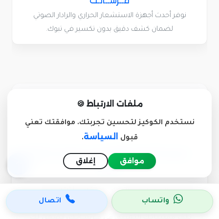
فــرســانـك
نوفر أحدث أجهزة الاستشعار الحراري والرادار الصوتي
لضمان كشف دقيق بدون تكسير في تبوك.
ملفات الارتباط 🍪
نستخدم الكوكيز لتحسين تجربتك. موافقتك تعني
السياسة
قبول
.
نصيحة لوجه الله قبل اختيار شركة
موافق
إغلاق
النقل
عزيزي العميل في الدمام، لا تغامر بأثاثك مع
واتساب
اتصال
عمالة سائبة أو شركات وهمية قد تتسبب في
تلف مقتنياتك الثمينة. في فــرســانـك، نضمن لك