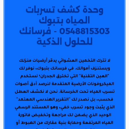
وحدة كشف تسربات
المياه بتبوك
0548815303 - فرسانك
للحلول الذكية
لا تترك التخمين العشوائي يدمّر أرضيات منزلك
ويستنزف أموالك. في فرسانك بتبوك، نوفر لك
"العين التقنية" التي تخترق الجدران؛ نستخدم
الميكروفونات الأرضية المتقدمة لنرصد أدق أصوات
تسرب المياه تحت الخرسانة. نحن لا نكشف العطل
فحسب، بل نصدر لك "التقرير الهندسي المعتمد"
الذي يثبت وجود تسرب خفي، وهو المستند الرسمي
الوحيد الذي يضمن لك مراجعة وتخفيض فاتورة
المياه المرتفعة وحماية بنية عقارك من الهبوط أو