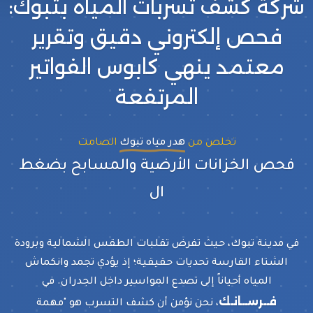
شركة كشف تسربات المياه بتبوك:
فحص إلكتروني دقيق وتقرير
معتمد ينهي كابوس الفواتير
المرتفعة
تخلص من
هدر مياه تبوك
الصامت
فحص الخزانات الأرضية والمسابح بضغط
النيتروجين
في مدينة تبوك، حيث تفرض تقلبات الطقس الشمالية وبرودة
الشتاء القارسة تحديات حقيقية؛ إذ يؤدي تجمد وانكماش
المياه أحياناً إلى تصدع المواسير داخل الجدران. في
فــرســانـك
، نحن نؤمن أن كشف التسرب هو "مهمة