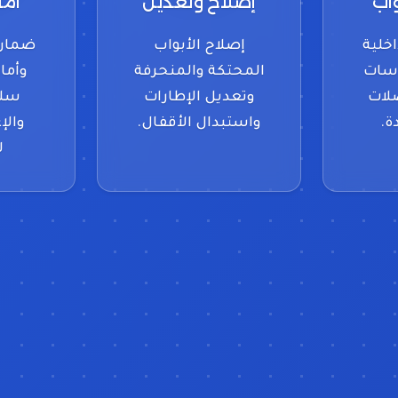
واب
إصلاح وتعديل
أما
اخلية
إصلاح الأبواب
ضمان 
اسات
المحتكة والمنحرفة
وأما
لات
وتعديل الإطارات
سلا
ة.
واستبدال الأقفال.
والإ
ل