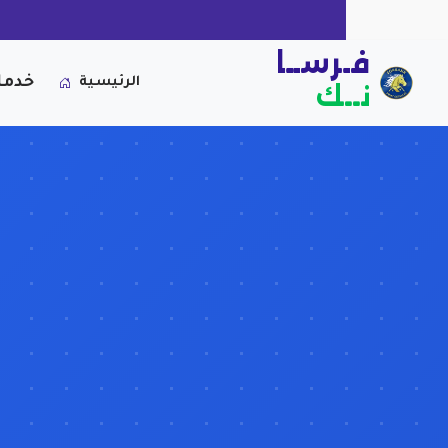
فـرســا
خدما
الرئيسية
نــك