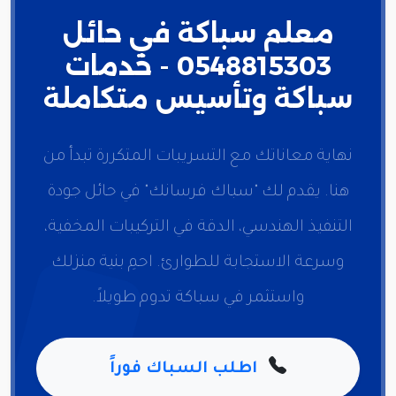
معلم سباكة في حائل
0548815303 - خدمات
سباكة وتأسيس متكاملة
نهاية معاناتك مع التسريبات المتكررة تبدأ من
هنا. يقدم لك "سباك فرسانك" في حائل جودة
التنفيذ الهندسي، الدقة في التركيبات المخفية،
وسرعة الاستجابة للطوارئ. احمِ بنية منزلك
واستثمر في سباكة تدوم طويلاً.
اطلب السباك فوراً