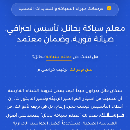
فرسانك خبراء السباكة والتمديدات الصحية
معلم سباكة بحائل: تأسيس احترافي،
صيانة فورية، وضمان معتمد
هل تبحث عن
معلم سباكة
بحائل؟
نحن نوفر لك
تركيب كراسي معلقة وشاور مخ
سكان حائل يدركون جيداً كيف يمكن لبرودة الشتاء القارسة
أن تتسبب في انفجار المواسير الرديئة وتدمير الديكورات. إن
أخطاء التأسيس ليست مجرد إزعاج، بل هي نزيف لأموالك. في
فــرســانـك
، نقدم لك "معلم سباكة بحائل" يعتمد على أصول
الهندسة الصحية، مستخدماً أفضل المواسير الحرارية