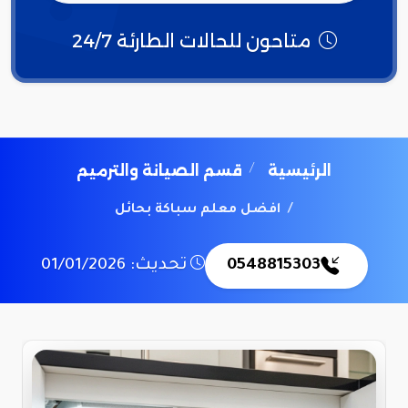
متاحون للحالات الطارئة 24/7
الرئيسية
قسم الصيانة والترميم
افضل معلم سباكة بحائل
0548815303
تحديث: 01/01/2026