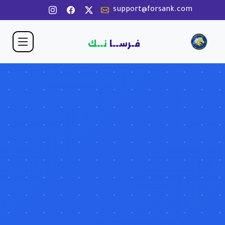
support@forsank.com
فـرســا
نــك