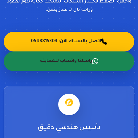
وأجهزة الضغط لاختبار الشبكات، لنمنحك حماية تدوم لعقود
وراحة بال لا تقدر بثمن.
اتصل بالسباك الآن: 0548815303
راسلنا واتساب للمعاينه
تأسيس هندسي دقيق