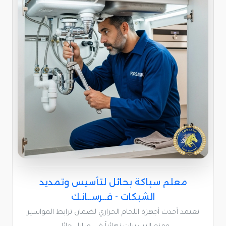
معلم سباكة بحائل لتأسيس وتمديد
الشبكات - فــرســانـك
نعتمد أحدث أجهزة اللحام الحراري لضمان ترابط المواسير