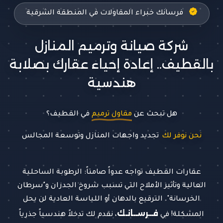
فرسانك خبراء المقاولات في المنطقة الشرقية
شركة صيانة وترميم المنازل
بالقطيف.. إعادة إحياء عقارك بصلابة
هندسية
هل تبحث عن
مقاول ترميم
في القطيف؟
نحن نوفر لك
تجديد واجهات المنازل وتوسعة
عقارات القطيف تواجه عدواً صامتاً: الرطوبة الساحلية
العالية وتأثير الأملاح التي تسبب شروخ الجدران و"سرطان
الخرسانة". الترقيع بالدهان أو اللياسة العادية لن يحل
فــرســانـك
المشكلة! في
، نقدم لك تدخلاً هندسياً جذرياً