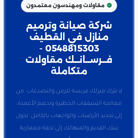
مقاولات ومهندسون معتمدون
شركة صيانة وترميم
منازل في القطيف
0548815303 -
فــرســانــك مقاولات
متكاملة
لا تترك منزلك فريسة للزمن والتصدعات. من
معالجة التشققات الخطيرة وتدعيم الأعمدة،
إلى تجديد الأرضيات والواجهات بالكامل. نحول
بيتك القديم والمتهالك إلى تحفة معمارية