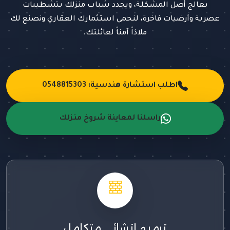
يعالج أصل المشكلة، ويجدد شباب منزلك بتشطيبات
عصرية وأرضيات فاخرة، لنحمي استثمارك العقاري ونصنع لك
ملاذاً آمناً لعائلتك.
اطلب استشارة هندسية: 0548815303
راسلنا لمعاينة شروخ منزلك
ترميم إنشائي متكامل