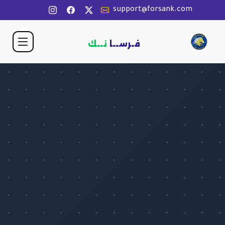
support@forsank.com
فـرســا
نــك