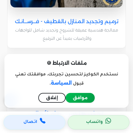
ترميم وتجديد المنازل بالقطيف - فــرســانـك
معالجة هندسية عميقة للشروخ وتجديد شامل للواجهات
والأرضيات بعيداً عن الترقيع.
ملفات الارتباط 🍪
نستخدم الكوكيز لتحسين تجربتك. موافقتك تعني
السياسة
قبول
.
موافق
إغلاق
تحذير هندسي هام لأهالي
القطيف!
واتساب
اتصال