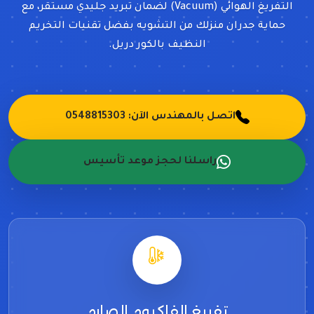
التفريغ الهوائي (Vacuum) لضمان تبريد جليدي مستقر، مع
حماية جدران منزلك من التشويه بفضل تقنيات التخريم
النظيف بالكور دريل.
اتصل بالمهندس الآن: 0548815303
راسلنا لحجز موعد تأسيس
تفريغ الفاكيوم الصارم