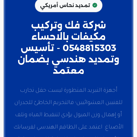
تمديد نحاس أمريكي
شركة فك وتركيب
مكيفات بالاحساء
0548815303 - تأسيس
وتمديد هندسي بضمان
معتمد
أجهزة التبريد المتطورة ليست حقل تجارب
للفنيين العشوائيين؛ فالتخريم الخاطئ للجدران
أو إهمال وزن الميول يؤدي لتنقيط المياه وتلف
الأصباغ. اعتمد على الطاقم الهندسي لفرسانك