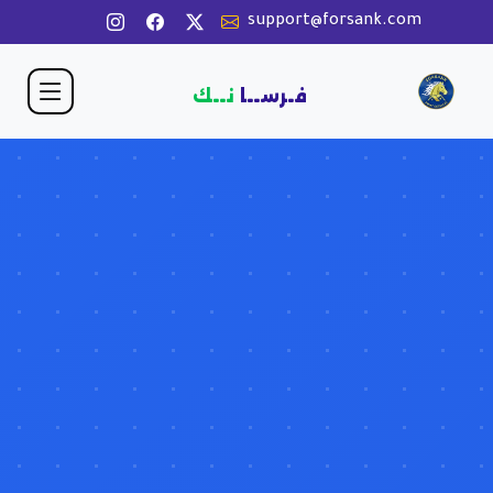
support@forsank.com
فـرســا
نــك