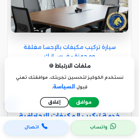
سيارة تركيب مكيفات بالإحسا مغلقة
ومجهزة - فــرســانـك
ملفات الارتباط 🍪
سيارات مجهزة بأحدث معدات الثقب وتفريغ الفريون
لضمان تركيب آمن ونظيف.
نستخدم الكوكيز لتحسين تجربتك. موافقتك تعني
السياسة
قبول
.
موافق
إغلاق
خدمة تركيب المكيفات الاحترافية
في الإحسا
واتساب
اتصال