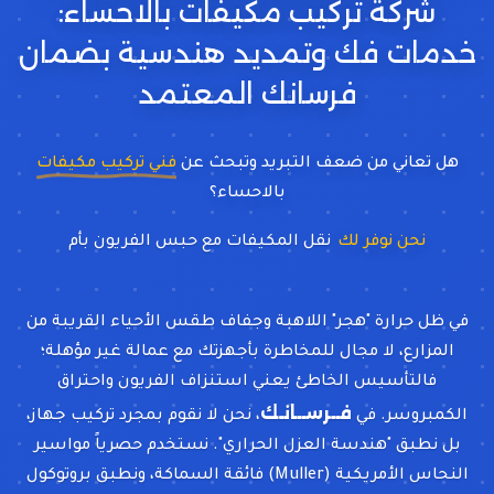
شركة تركيب مكيفات بالاحساء:
خدمات فك وتمديد هندسية بضمان
فرسانك المعتمد
هل تعاني من ضعف التبريد وتبحث عن
فني تركيب مكيفات
بالاحساء؟
نحن نوفر لك
نقل الم
في ظل حرارة "هجر" اللاهبة وجفاف طقس الأحياء القريبة من
المزارع، لا مجال للمخاطرة بأجهزتك مع عمالة غير مؤهلة؛
فالتأسيس الخاطئ يعني استنزاف الفريون واحتراق
فــرســانـك
الكمبروسر. في
، نحن لا نقوم بمجرد تركيب جهاز،
بل نطبق "هندسة العزل الحراري". نستخدم حصرياً مواسير
النحاس الأمريكية (Muller) فائقة السماكة، ونطبق بروتوكول