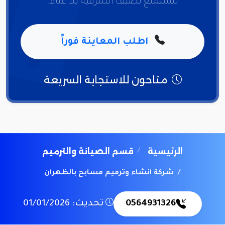
لتستمتع بصيف الشرقية بلا عناء.
اطلب المعاينة فوراً
متاحون للاستجابة السريعة
الرئيسية
قسم الصيانة والترميم
شركة انشاء وترميم مسابح بالظهران
0564931326
تحديث: 01/01/2026