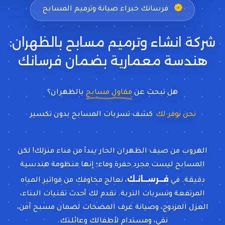
فرسانك خبراء صيانة وترميم المسابح
شركة انشاء وترميم مسابح بالظهران:
هندسة معمارية بضمان فرسانك
هل تبحث عن
مقاول مسابح
بالظهران؟
نحن نوفر لك
كشف تسربات المسابح
الهروب من صيف الظهران الحار يبدأ من فناء منزلك! لكن
المسابح ليست مجرد حفرة وماء؛ إنها منظومة هندسية
فــرســانـك
دقيقة. في
، نعالج مخاوفك من فواتير المياه
المرتفعة وتسربات التربة. نقدم لك أحدث تقنيات البناء،
العزل المزدوج، وصيانة غرف المضخات لضمان مسبح آمن،
نقي، ومستدام لأطفالك وعائلتك.