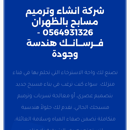
شركة انشاء وترميم
مسابح بالظهران
0564931326 -
فــرســانــك هندسة
وجودة
نصنع لك واحة الاسترخاء التي تحلم بها في فناء
منزلك. سواء كنت ترغب في بناء مسبح جديد
بتصميم عصري، أو معالجة تسربات وترميم
مسبحك الحالي، نقدم لك حلولاً هندسية
متكاملة تضمن صفاء المياه وسلامة العائلة،