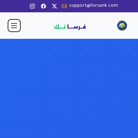
support@forsank.com
فـرســا
نــك