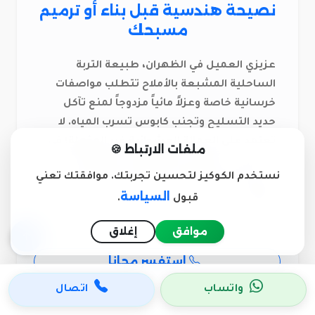
نصيحة هندسية قبل بناء أو ترميم
مسبحك
عزيزي العميل في الظهران، طبيعة التربة
الساحلية المشبعة بالأملاح تتطلب مواصفات
خرسانية خاصة وعزلاً مائياً مزدوجاً لمنع تآكل
حديد التسليح وتجنب كابوس تسرب المياه. لا
تعتمد على العمالة العشوائية غير المؤهلة؛ في
ملفات الارتباط 🍪
فــرســانـك، نوفر لك إشرافاً هندسياً يضمن لك
نستخدم الكوكيز لتحسين تجربتك. موافقتك تعني
مسبحاً يدوم طويلاً بلا مشاكل أو فواتير مياه
السياسة
قبول
.
باهظة.
موافق
إغلاق
استفسر مجاناً
واتساب
اتصال