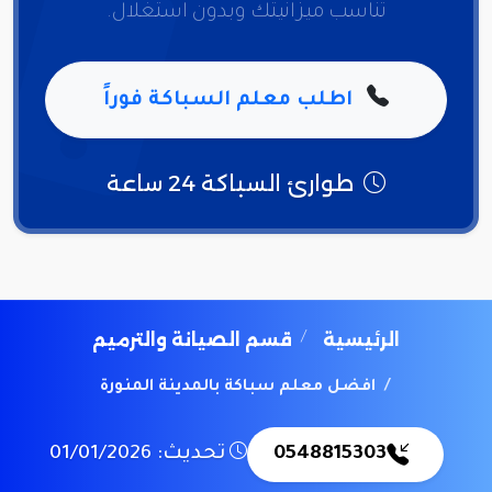
تناسب ميزانيتك وبدون استغلال.
اطلب معلم السباكة فوراً
طوارئ السباكة 24 ساعة
الرئيسية
قسم الصيانة والترميم
افضل معلم سباكة بالمدينة المنورة
0548815303
تحديث: 01/01/2026