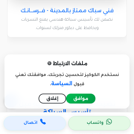
فني سباك ممتاز بالمدينة - فــرســانـك
نضمن لك تأسيس سباكة هندسي يمنع التسربات
ويحافظ على ديكور منزلك لسنوات.
ملفات الارتباط 🍪
نستخدم الكوكيز لتحسين تجربتك. موافقتك تعني
السياسة
قبول
.
موافق
إغلاق
نصيحة هندسية لأهل طيبة قبل
تأسيس السباكة
واتساب
اتصال
عزيزي العميل في المدينة المنورة، نعلم أن