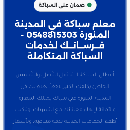
ضمان على السباكة
معلم سباكة في المدينة
المنورة 0548815303 -
فــرســانــك لخدمات
السباكة المتكاملة
أعطال السباكة لا تحتمل التأجيل، والتأسيس
الخاطئ يكلفك الكثير لاحقاً. نقدم لك في
المدينة المنورة فني سباك يمتلك المهارة
والأمانة لإنهاء معاناتك مع التسربات، وتركيب
أطقم الحمامات الحديثة بدقة متناهية، وبأسعار