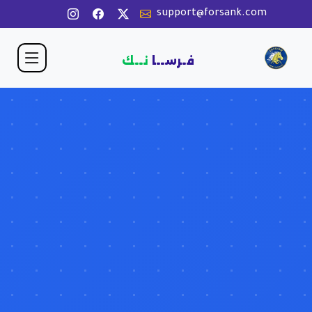
support@forsank.com
فـرســا
نــك