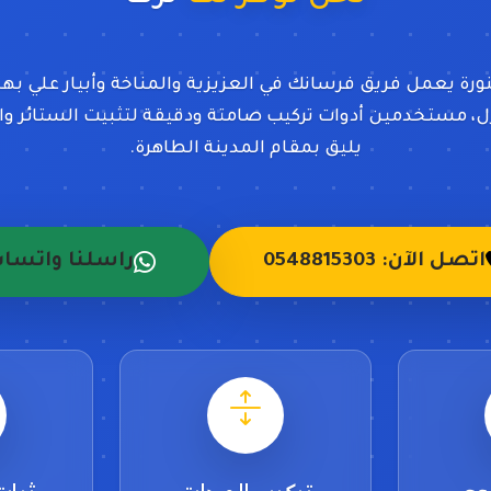
ورة يعمل فريق فرسانك في العزيزية والمناخة وأبيار علي بهد
 مستخدمين أدوات تركيب صامتة ودقيقة لتثبيت الستائر و
يليق بمقام المدينة الطاهرة.
اتصل الآن: 0548815303
راسلنا واتسا