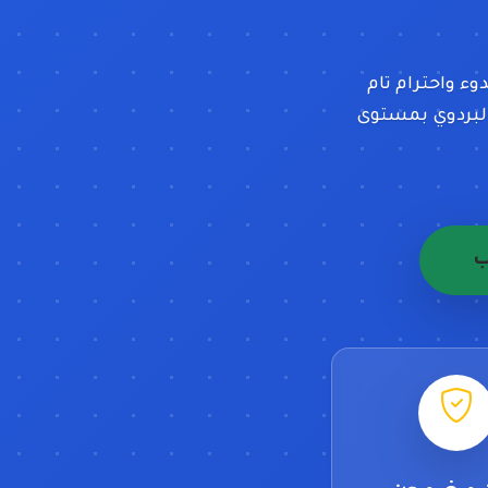
وء واحترام تام
البردوي بمستوى
ب