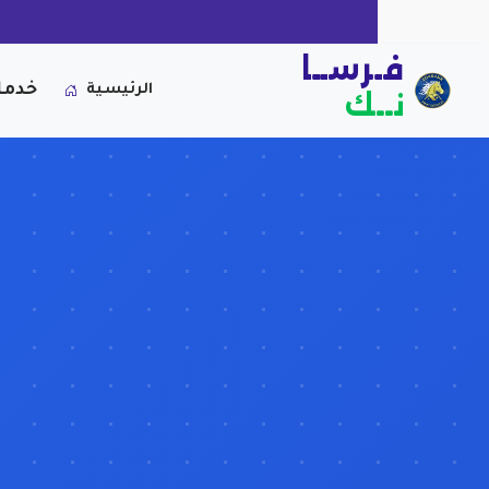
فـرســا
خدما
الرئيسية
نــك