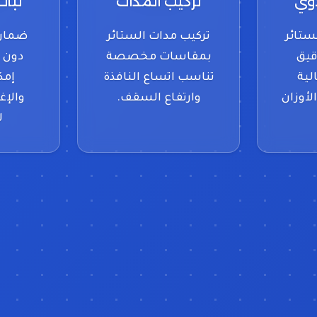
دوي
تركيب المدات
ثبا
ستائر
تركيب مدات الستائر
ضمان 
قيق
بمقاسات مخصصة
دون 
لية
تناسب اتساع النافذة
إمك
لأوزان
وارتفاع السقف.
والإ
ل