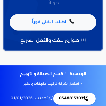
طويلاً.
اطلب الفني فوراً
طوارئ للفك والنقل السريع
الرئيسية
قسم الصيانة والترميم
افضل شركة تركيب مكيفات بالخبر
0548815303
تحديث: 01/01/2026