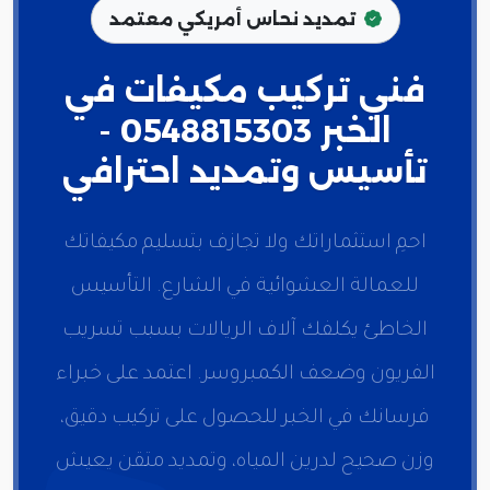
تمديد نحاس أمريكي معتمد
فني تركيب مكيفات في
الخبر 0548815303 -
تأسيس وتمديد احترافي
احمِ استثماراتك ولا تجازف بتسليم مكيفاتك
للعمالة العشوائية في الشارع. التأسيس
الخاطئ يكلفك آلاف الريالات بسبب تسريب
الفريون وضعف الكمبروسر. اعتمد على خبراء
فرسانك في الخبر للحصول على تركيب دقيق،
وزن صحيح لدرين المياه، وتمديد متقن يعيش