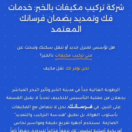
شركة تركيب مكيفات بالخبر: خدمات
فك وتمديد بضمان فرسانك
المعتمد
هل تؤسس لمنزل جديد أو تنقل سكنك وتبحث عن
فني تركيب مكيفات
بالخبر؟
نحن نوفر لك
فني
الرطوبة العالية جداً في مدينة الخبر وتأثير البحر المباشر
يجعلان من عملية التأسيس للتكييف تحدياً لا يقبل القسمة
فــرســانـك
على اثنين. في
، نحن لا نتعامل مع المكيفات
بأسلوب الهواة، بل نطبق "هندسة التركيب والتمديد"
الصارمة. نستخدم أجهزة تفريغ دقيقة ومواسير نحاس
أمريكية أصلية لنضمن لك تدفقاً مثالياً للبرودة، حفظاً تاماً