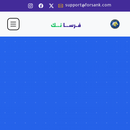
support@forsank.com
فـرســا
نــك