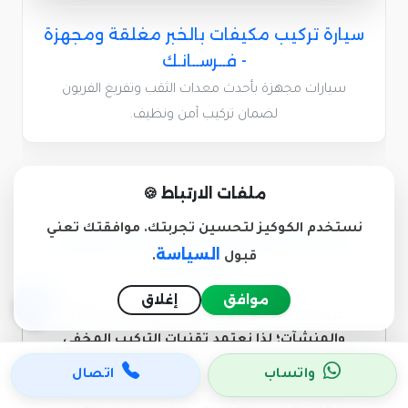
سيارة تركيب مكيفات بالخبر مغلقة ومجهزة
- فــرســانـك
سيارات مجهزة بأحدث معدات الثقب وتفريغ الفريون
لضمان تركيب آمن ونظيف.
ملفات الارتباط 🍪
نستخدم الكوكيز لتحسين تجربتك. موافقتك تعني
خدمة تركيب المكيفات الاحترافية
السياسة
قبول
.
في الخبر
موافق
إغلاق
في الخبر، ندرك أهمية المظهر الجمالي للفلل
والمنشآت؛ لذا نعتمد تقنيات التركيب المخفي
والمثالي للمكيفات السبلت والمركزية. فريقنا
واتساب
اتصال
يقوم بعمل فتحات الكور (Core Drilling) بدقة