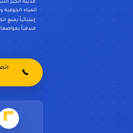
مدينة الخبر الس
المياه الجوفية و
إنشائياً يمنع ال
فندقياً بمواصفا
اتص