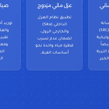
اني
عزل مائي مزدوج
صيان
تطبيق نظام العزل
انة
توريد 
الداخلي (Sika)
عالية الإجهاد (SRC)
والفلا
والخارجي الرول،
وليكية
تغيير
لضمان عدم تسرب
صاً
ومعا
قطرة مياه واحدة نحو
لتربة
الم
أساسات الفيلا.
لخبر.
ال