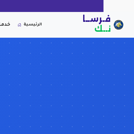
فـرســا
خدما
الرئيسية
نــك