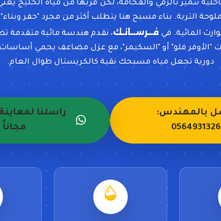
احلية تتميز بالرقي والفخامة، لكن قربها من مياه الخليج يعن
ملوحة التربة. بناء مسبح هنا يتطلب أكثر من مجرد "حفر وبناء"
فــرســانـك
كوارث المائية. في
، نقدم هندسة مائية متقدمة ت
ت "الأوفر فلو" أو "السكيمر"، مع عزل مضاعف يحمي أساسا
دورية تجعل مياه مسبحك نقية كالكريستال طوال العام.
ل بالمهندس:
راسلنا لمعاين
0564931326
مجاناً