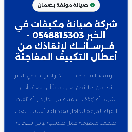
صيانة موثقة بضمان
شركة صيانة مكيفات في
الخبر 0548815303 -
فــرســانــك لإنقاذك من
أعطال التكييف المفاجئة
تجربة صيانة المكيفات الأكثر احترافية في الخبر
تبدأ من هنا. نحن نعي تماماً أن ضعف أداء
التبريد، أو توقف الكمبروسر الخارجي، أو تنقيط
المياه المزعج للداخل يهدد راحة أسرتك. لهذا،
صممنا منظومة عمل هندسية توفر استجابة