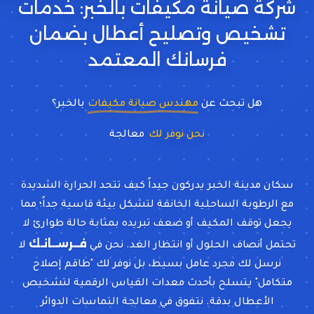
شركة صيانة مكيفات بالخبر: خدمات
تشخيص وتصليح أعطال بضمان
فرسانك المعتمد
هل تبحث عن
مهندس صيانة مكيفات
بالخبر؟
نحن نوفر لك
معالجة تسريب وتعبئ
سكان مدينة الخبر يدركون جيداً كيف تتحد الحرارة الشديدة
مع الرطوبة الساحلية الخانقة لتشكل بيئة قاسية جداً؛ مما
يجعل توقف المكيف أو ضعف تبريده بمثابة حالة طوارئ لا
فــرســانـك
تحتمل أنصاف الحلول أو انتظار الغد. نحن في
لا
نرسل لك مجرد عامل بسيط، بل نوفر لك "طاقم إصلاح
متكامل" يتسلح بأحدث معدات القياس الرقمية لتشخيص
الأعطال بدقة. نتفوق في معالجة التماسات الدوائر