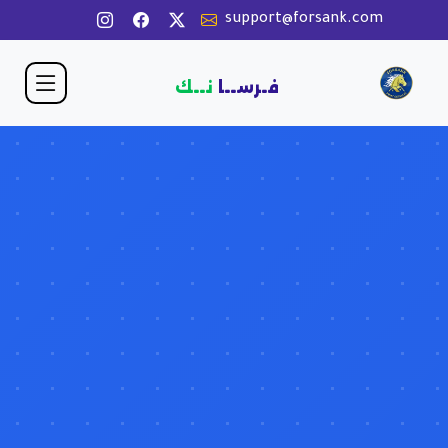
support@forsank.com
فـرســا
نــك