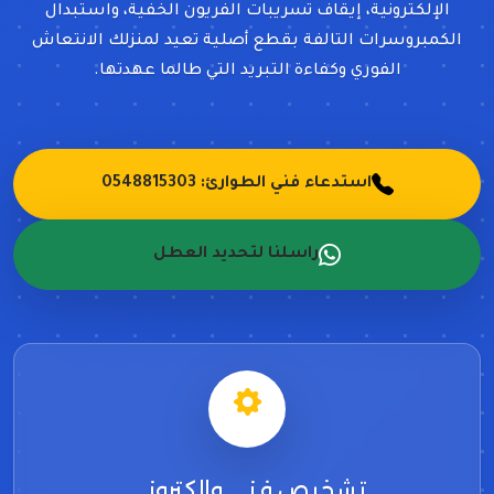
الإلكترونية، إيقاف تسريبات الفريون الخفية، واستبدال
الكمبروسرات التالفة بقطع أصلية تعيد لمنزلك الانتعاش
الفوري وكفاءة التبريد التي طالما عهدتها.
استدعاء فني الطوارئ: 0548815303
راسلنا لتحديد العطل
تشخيص فني وإلكتروني