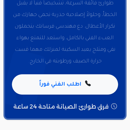
طوارئ فائقة السرعة، تشخيصاً فنياً لا يقبل
الخطأ، وحلولاً إصلاحية جذرية تحمي جهازك من
تكرار الأعطال. دع مهندسي فرسانك يتحملون
العبء الفني بالكامل، واستعد للتمتع بهواء
نقي ومثلج يعيد السكينة لمنزلك مهما قست
حرارة الصيف ورطوبته في الخارج.
اطلب الفني فوراً
فرق طوارئ الصيانة متاحة 24 ساعة