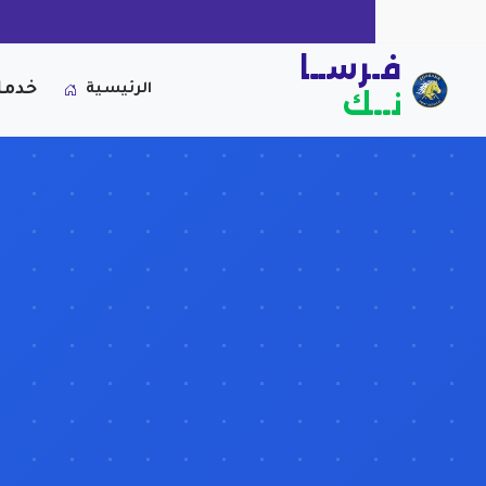
فـرســا
خدما
الرئيسية
نــك