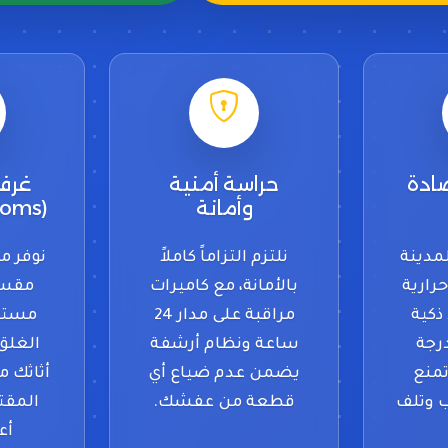
ادة
حراسة أمنية
غرف
وأمانة
(Private Rooms)
مدينة
نلتزم التزاماً كاملاً
نوفر م
رارية
بالأمانة، مع كاميرات
مقسم
ذكية
مراقبة على مدار 24
مستق
رجة
ساعة ونظام أرشفة
الغلق
تمنع
يضمن عدم ضياع أي
أثاثك م
 وتلف
قطعة من عفشك.
المقت
أع