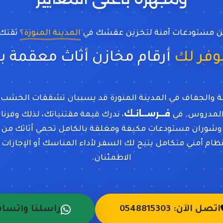
ن مستودعات آمنة لتخزين عفشك في
المدينة المنورة؟
ثقتك 
 نوفر لك
أرقام مخازن أثاث معقمة
فعة والجفاف في المدينة المنورة قد يسببان تشققات الخشب
فــرســانـك
 المدروس. في
، ندرك قيمة مقتنياتك، لذلك وفرنا 
 وشوران مستودعات مكيفة ومغلقة بالكامل تحمي أثاثك من ال
ام أمني متكامل يتيح لك السفر لأداء المناسك أو الإجازات 
الاطمئنان.
اتصل الآن: 0548815303
راسلنا واتسا